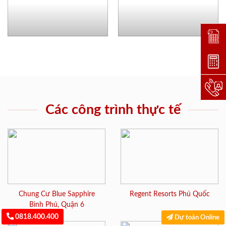
Đặt lị
Dự toá
Hotlin
Các công trình thực tế
Chung Cư Blue Sapphire
Regent Resorts Phú Quốc
Bình Phú, Quận 6
0818.400.400
Dự toán Online