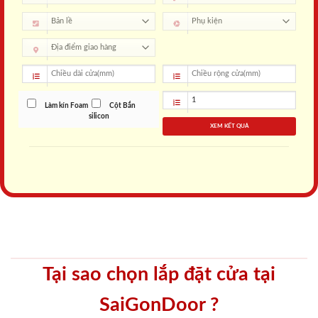
Làm kín Foam
Cột Bắn
silicon
XEM KẾT QUẢ
Tại sao chọn lắp đặt cửa tại
SaiGonDoor ?