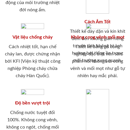
động của môi trường nhiệt
đới nóng ẩm.
Cách Âm Tốt
Thiết kế dày dặn và kín khít
Vật liệu chống cháy
Không cong vênh mối mọt
đem đến không gian riêng
tư yên tĩnh không bị ảnh
Cách nhiệt tốt, hạn chế
Thiết kế bằng gỗ công
hưởng bới tiếng ồn trong
cháy lan, được chứng nhận
nghiệp đặc biệt nên sản
môi trường xung quanh.
bởi KFI (Viện kỹ thuật công
phẩm nói không với cong
nghiệp Phòng cháy chữa
vênh và mối mọt như gỗ tự
cháy Hàn Quốc).
nhiên hay mắc phải.
Độ bền vượt trội
Chống nước tuyệt đối
100%. Không cong vênh,
không co ngót, chống mối