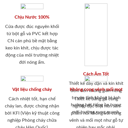
Chịu Nước 100%
Cửa được đúc nguyên khối
từ bột gỗ và PVC kết hợp
CN cán phủ bề mặt bằng
keo kín khít, chịu được tác
động của môi trường nhiệt
đới nóng ẩm.
Cách Âm Tốt
Thiết kế dày dặn và kín khít
Vật liệu chống cháy
Không cong vênh mối mọt
đem đến không gian riêng
tư yên tĩnh không bị ảnh
Cách nhiệt tốt, hạn chế
Thiết kế bằng gỗ công
hưởng bới tiếng ồn trong
cháy lan, được chứng nhận
nghiệp đặc biệt nên sản
môi trường xung quanh.
bởi KFI (Viện kỹ thuật công
phẩm nói không với cong
nghiệp Phòng cháy chữa
vênh và mối mọt như gỗ tự
cháy Hàn Quốc).
nhiên hay mắc phải.