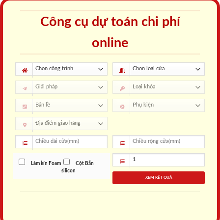
Công cụ dự toán chi phí
online
Làm kín Foam
Cột Bắn
silicon
XEM KẾT QUẢ