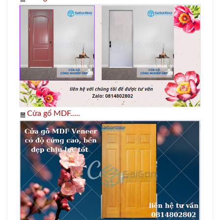
Cửa gổ MDF…..