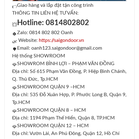
Giao hàng và lắp đặt tận công trình
THÔNG TIN LIÊN HỆ TƯ VẤN:
Hotline: 0814802802
Zalo: 0814 802 802 Oanh
Website:
https://saigondoor.vn
Email: oanh123.saigondoor@gmail.com
Hệ thống SHOWROOM
SHOWROM BÌNH LỢI – PHẠM VĂN ĐỒNG
Địa chỉ: Số 615 Phạm Văn Đồng, P. Hiệp Bình Chánh,
Q. Thủ Đức, Tp.HCM
SHOWROOM QUẬN 9 –HCM
Địa chỉ: 535 Đỗ Xuân Hợp, P. Phước Long B, Quận 9,
Tp.HCM
SHOWROOM QUẬN 8 – HCM
Địa chỉ: 1194 Phạm Thế Hiển, Quận 8, TP.HCM
SHOWROOM QUẬN 12 – HCM
Địa chỉ: Vườn Lài, An Phú Đông, Quận 12, Hồ Chí