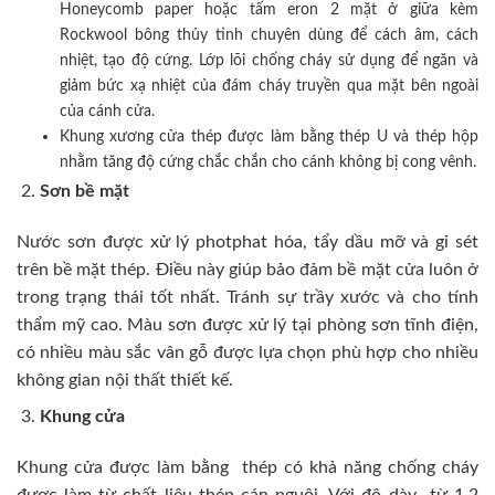
Honeycomb paper hoặc tấm eron 2 mặt ở giữa kèm
Rockwool bông thủy tinh chuyên dùng để cách âm, cách
nhiệt, tạo độ cứng. Lớp lõi chống cháy sử dụng để ngăn và
giảm bức xạ nhiệt của đám cháy truyền qua mặt bên ngoài
của cánh cửa.
Khung xương cửa thép được làm bằng thép U và thép hộp
nhằm tăng độ cứng chắc chắn cho cánh không bị cong vênh.
Sơn bề mặt
Nước sơn được xử lý photphat hóa, tẩy dầu mỡ và gỉ sét
trên bề mặt thép. Điều này giúp bảo đảm bề mặt cửa luôn ở
trong trạng thái tốt nhất. Tránh sự trầy xước và cho tính
thẩm mỹ cao. Màu sơn được xử lý tại phòng sơn tĩnh điện,
có nhiều màu sắc vân gỗ được lựa chọn phù hợp cho nhiều
không gian nội thất thiết kế.
Khung cửa
Khung cửa được làm bằng thép có khả năng chống cháy
được làm từ chất liệu thép cán nguội. Với độ dày từ 1,2