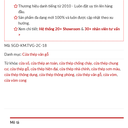
Thương hiệu danh tiếng từ 2010 - Luôn đặt uy tín lên hàng
đầu.
Sản phẩm đa dạng mới 100% và luôn được cập nhật theo xu
hướng.
Xem chi tiết:
Hệ thống 20+ Showroom
&
30+ nhân viên tư vấn
>
Mã:
SGD-KM.TVG-2C-18
Danh mục:
Cửa thép vân gỗ
Từ khóa:
cửa sổ
,
cửa thép an toàn
,
cửa thép chống cháy
,
cửa thép chung
cư
,
cửa thép gỗ
,
cửa thép hiện đại
,
cửa thép nhà chính
,
cửa thép sơn màu
,
cửa thép thông dụng
,
cửa thép thông phòng
,
cửa thép vân gỗ
,
cửa vòm
,
cửa vòm cong
Mô tả