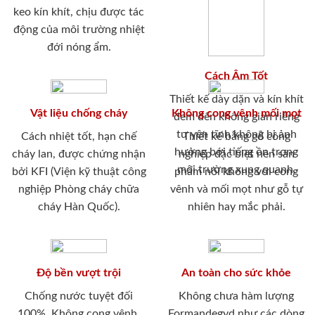
keo kín khít, chịu được tác
động của môi trường nhiệt
đới nóng ẩm.
Cách Âm Tốt
Thiết kế dày dặn và kín khít
Vật liệu chống cháy
Không cong vênh mối mọt
đem đến không gian riêng
tư yên tĩnh không bị ảnh
Cách nhiệt tốt, hạn chế
Thiết kế bằng gỗ công
hưởng bới tiếng ồn trong
cháy lan, được chứng nhận
nghiệp đặc biệt nên sản
môi trường xung quanh.
bởi KFI (Viện kỹ thuật công
phẩm nói không với cong
nghiệp Phòng cháy chữa
vênh và mối mọt như gỗ tự
cháy Hàn Quốc).
nhiên hay mắc phải.
Độ bền vượt trội
An toàn cho sức khỏe
Chống nước tuyệt đối
Không chưa hàm lượng
100%. Không cong vênh,
Formandegyd như các dòng