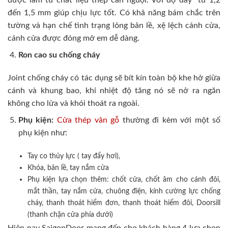
đến 1,5 mm giúp chịu lực tốt. Có khả năng bám chắc trên
tường và hạn chế tình trạng lỏng bản lề, xệ lệch cánh cửa,
cánh cửa được đóng mở em dễ dàng.
Ron cao su chống cháy
Joint chống cháy có tác dụng sẽ bít kín toàn bộ khe hở giữa
cánh và khung bao, khi nhiệt độ tăng nó sẽ nở ra ngăn
không cho lửa và khói thoát ra ngoài.
Phụ kiện:
Cửa thép vân gỗ
thường đi kèm với một số
phụ kiện như:
Tay co thủy lực ( tay đẩy hơi),
Khóa, bản lề, tay nắm cửa
Phụ kiện lựa chọn thêm: chốt cửa, chốt âm cho cánh đôi,
mắt thần, tay nắm cửa, chuông điện, kính cường lực chống
cháy, thanh thoát hiểm đơn, thanh thoát hiểm đôi, Doorsill
(thanh chặn cửa phía dưới)