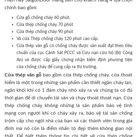
Hiện nay SaigonDoor mang đến cho khách hàng 4 lựa chọn
chính bao gồm:
Cửa gỗ chống cháy 60 phút.
Cửa thép chống cháy 70 phút
Cửa thép chống cháy 90 phút
Và cửa Thép chống cháy 120 phút cao cấp.
Cửa thép vân gỗ có chống cháy được sản xuất đạt theo tiêu
chuẩn của cục Cảnh Sát PCCC và Cứu nạn cứu hộ (Bộ Công
An) và được cấp giấy chứng nhận kiểm định phương tiện
cửa chống cháy để cung cấp ra thị trường.
Cửa thép vân gỗ
bao gồm cửa thép chống cháy, cửa thoát
hiểm là một trong những sản phẩm cần thiết ngăn cháy lan,
ngăn khói khi có 1 đám cháy nhỏ xảy ra và chúng ta có đủ
thời gian để di chuyển tài sản và chạy thoát thoát nạn. Cửa
thép chống cháy không những là sản phẩm bảo vệ tính
mạng con người khi có cháy xảy ra, bảo vệ tài sản chống
trộm cấp cho ngôi nhà của bạn và các thành viên trong gia
đình mà nó còn là điểm nhấn tô đẹp thêm không gian nội
thất. Để biết thêm thông tin chi tiết về cửa thép chống