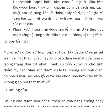
Honeycomb paper hoặc tấm eron 2 mặt ở giữa kèm
Rockwool bông thủy tinh chuyên dùng để cách âm, cách
nhiệt, tạo độ cứng. Lớp lõi chống cháy sử dụng để ngăn và
giảm bức xạ nhiệt của đám cháy truyền qua mặt bên ngoài
của cánh cửa.
Khung xương cửa thép được làm bằng thép U và thép hộp
nhằm tăng độ cứng chắc chắn cho cánh không bị cong vênh.
Sơn bề mặt
Nước sơn được xử lý photphat hóa, tẩy dầu mỡ và gỉ sét
trên bề mặt thép. Điều này giúp bảo đảm bề mặt cửa luôn ở
trong trạng thái tốt nhất. Tránh sự trầy xước và cho tính
thẩm mỹ cao. Màu sơn được xử lý tại phòng sơn tĩnh điện,
có nhiều màu sắc vân gỗ được lựa chọn phù hợp cho nhiều
không gian nội thất thiết kế.
Khung cửa
Khung cửa được làm bằng thép có khả năng chống cháy
được làm từ chất liệu thép cán nguội. Với độ dày từ 1,2