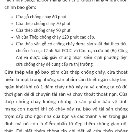
Hiện nay SaigonDoor mang đến cho khách hàng 4 lựa chọn
chính bao gồm:
Cửa gỗ chống cháy 60 phút.
Cửa thép chống cháy 70 phút
Cửa thép chống cháy 90 phút
Và cửa Thép chống cháy 120 phút cao cấp.
Cửa thép vân gỗ có chống cháy được sản xuất đạt theo tiêu
chuẩn của cục Cảnh Sát PCCC và Cứu nạn cứu hộ (Bộ Công
An) và được cấp giấy chứng nhận kiểm định phương tiện
cửa chống cháy để cung cấp ra thị trường.
Cửa thép vân gỗ
bao gồm cửa thép chống cháy, cửa thoát
hiểm là một trong những sản phẩm cần thiết ngăn cháy lan,
ngăn khói khi có 1 đám cháy nhỏ xảy ra và chúng ta có đủ
thời gian để di chuyển tài sản và chạy thoát thoát nạn. Cửa
thép chống cháy không những là sản phẩm bảo vệ tính
mạng con người khi có cháy xảy ra, bảo vệ tài sản chống
trộm cấp cho ngôi nhà của bạn và các thành viên trong gia
đình mà nó còn là điểm nhấn tô đẹp thêm không gian nội
thất. Để biết thêm thông tin chi tiết về cửa thép chống