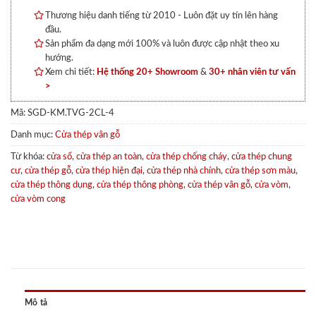
Thương hiệu danh tiếng từ 2010 - Luôn đặt uy tín lên hàng
đầu.
Sản phẩm đa dạng mới 100% và luôn được cập nhật theo xu
hướng.
Xem chi tiết:
Hệ thống 20+ Showroom
&
30+ nhân viên tư vấn
>
Mã:
SGD-KM.TVG-2CL-4
Danh mục:
Cửa thép vân gỗ
Từ khóa:
cửa sổ
,
cửa thép an toàn
,
cửa thép chống cháy
,
cửa thép chung
cư
,
cửa thép gỗ
,
cửa thép hiện đại
,
cửa thép nhà chính
,
cửa thép sơn màu
,
cửa thép thông dụng
,
cửa thép thông phòng
,
cửa thép vân gỗ
,
cửa vòm
,
cửa vòm cong
Mô tả