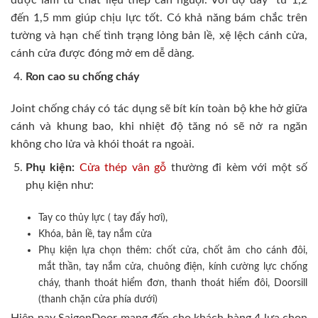
đến 1,5 mm giúp chịu lực tốt. Có khả năng bám chắc trên
tường và hạn chế tình trạng lỏng bản lề, xệ lệch cánh cửa,
cánh cửa được đóng mở em dễ dàng.
Ron cao su chống cháy
Joint chống cháy có tác dụng sẽ bít kín toàn bộ khe hở giữa
cánh và khung bao, khi nhiệt độ tăng nó sẽ nở ra ngăn
không cho lửa và khói thoát ra ngoài.
Phụ kiện:
Cửa thép vân gỗ
thường đi kèm với một số
phụ kiện như:
Tay co thủy lực ( tay đẩy hơi),
Khóa, bản lề, tay nắm cửa
Phụ kiện lựa chọn thêm: chốt cửa, chốt âm cho cánh đôi,
mắt thần, tay nắm cửa, chuông điện, kính cường lực chống
cháy, thanh thoát hiểm đơn, thanh thoát hiểm đôi, Doorsill
(thanh chặn cửa phía dưới)