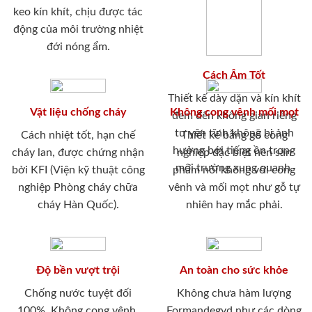
keo kín khít, chịu được tác
động của môi trường nhiệt
đới nóng ẩm.
Cách Âm Tốt
Thiết kế dày dặn và kín khít
Vật liệu chống cháy
Không cong vênh mối mọt
đem đến không gian riêng
tư yên tĩnh không bị ảnh
Cách nhiệt tốt, hạn chế
Thiết kế bằng gỗ công
hưởng bới tiếng ồn trong
cháy lan, được chứng nhận
nghiệp đặc biệt nên sản
môi trường xung quanh.
bởi KFI (Viện kỹ thuật công
phẩm nói không với cong
nghiệp Phòng cháy chữa
vênh và mối mọt như gỗ tự
cháy Hàn Quốc).
nhiên hay mắc phải.
Độ bền vượt trội
An toàn cho sức khỏe
Chống nước tuyệt đối
Không chưa hàm lượng
100%. Không cong vênh,
Formandegyd như các dòng