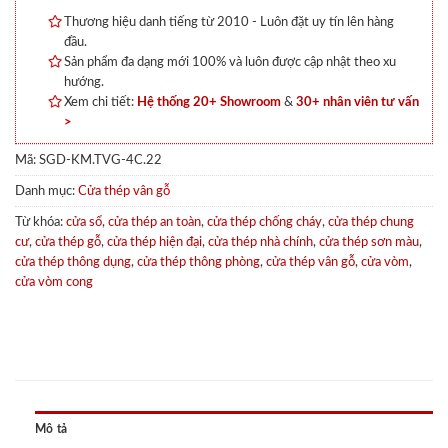
Thương hiệu danh tiếng từ 2010 - Luôn đặt uy tín lên hàng
đầu.
Sản phẩm đa dạng mới 100% và luôn được cập nhật theo xu
hướng.
Xem chi tiết:
Hệ thống 20+ Showroom
&
30+ nhân viên tư vấn
>
Mã:
SGD-KM.TVG-4C.22
Danh mục:
Cửa thép vân gỗ
Từ khóa:
cửa sổ
,
cửa thép an toàn
,
cửa thép chống cháy
,
cửa thép chung
cư
,
cửa thép gỗ
,
cửa thép hiện đại
,
cửa thép nhà chính
,
cửa thép sơn màu
,
cửa thép thông dụng
,
cửa thép thông phòng
,
cửa thép vân gỗ
,
cửa vòm
,
cửa vòm cong
Mô tả