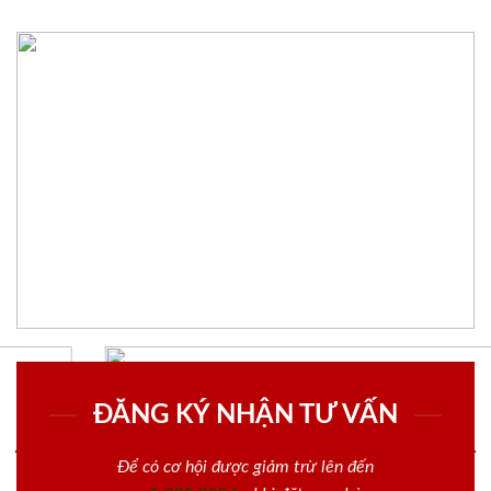
ĐĂNG KÝ NHẬN TƯ VẤN
Để có cơ hội được giảm trừ lên đến