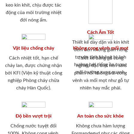
keo kín khít, chịu được tác
động của môi trường nhiệt
đới nóng ẩm.
Cách Âm Tốt
Thiết kế dày dặn và kín khít
Vật liệu chống cháy
Không cong vênh mối mọt
đem đến không gian riêng
tư yên tĩnh không bị ảnh
Cách nhiệt tốt, hạn chế
Thiết kế bằng gỗ công
hưởng bới tiếng ồn trong
cháy lan, được chứng nhận
nghiệp đặc biệt nên sản
môi trường xung quanh.
bởi KFI (Viện kỹ thuật công
phẩm nói không với cong
nghiệp Phòng cháy chữa
vênh và mối mọt như gỗ tự
cháy Hàn Quốc).
nhiên hay mắc phải.
Độ bền vượt trội
An toàn cho sức khỏe
Chống nước tuyệt đối
Không chưa hàm lượng
100%. Không cong vênh,
Formandegyd như các dòng