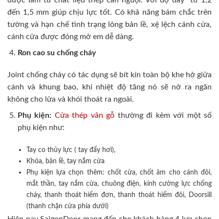
đến 1,5 mm giúp chịu lực tốt. Có khả năng bám chắc trên
tường và hạn chế tình trạng lỏng bản lề, xệ lệch cánh cửa,
cánh cửa được đóng mở em dễ dàng.
Ron cao su chống cháy
Joint chống cháy có tác dụng sẽ bít kín toàn bộ khe hở giữa
cánh và khung bao, khi nhiệt độ tăng nó sẽ nở ra ngăn
không cho lửa và khói thoát ra ngoài.
Phụ kiện:
Cửa thép vân gỗ
thường đi kèm với một số
phụ kiện như:
Tay co thủy lực ( tay đẩy hơi),
Khóa, bản lề, tay nắm cửa
Phụ kiện lựa chọn thêm: chốt cửa, chốt âm cho cánh đôi,
mắt thần, tay nắm cửa, chuông điện, kính cường lực chống
cháy, thanh thoát hiểm đơn, thanh thoát hiểm đôi, Doorsill
(thanh chặn cửa phía dưới)