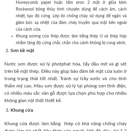
Honeycomb paper hoặc tấm eron 2 mặt ở giữa kèm
Rockwool bông thủy tinh chuyên dùng để cách âm, cách
nhiệt, tạo độ cứng. Lớp lõi chống cháy sử dụng để ngăn và
giảm bức xạ nhiệt của đám cháy truyền qua mặt bên ngoài
của cánh cửa.
Khung xương cửa thép được làm bằng thép U và thép hộp
nhằm tăng độ cứng chắc chắn cho cánh không bị cong vênh.
Sơn bề mặt
Nước sơn được xử lý photphat hóa, tẩy dầu mỡ và gỉ sét
trên bề mặt thép. Điều này giúp bảo đảm bề mặt cửa luôn ở
trong trạng thái tốt nhất. Tránh sự trầy xước và cho tính
thẩm mỹ cao. Màu sơn được xử lý tại phòng sơn tĩnh điện,
có nhiều màu sắc vân gỗ được lựa chọn phù hợp cho nhiều
không gian nội thất thiết kế.
Khung cửa
Khung cửa được làm bằng thép có khả năng chống cháy
được làm từ chất liệu thép cán nguội. Với độ dày từ 1,2