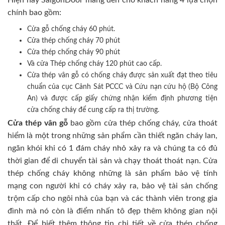
Hiện nay SaigonDoor mang đến cho khách hàng 4 lựa chọn
chính bao gồm:
Cửa gỗ chống cháy 60 phút.
Cửa thép chống cháy 70 phút
Cửa thép chống cháy 90 phút
Và cửa Thép chống cháy 120 phút cao cấp.
Cửa thép vân gỗ có chống cháy được sản xuất đạt theo tiêu
chuẩn của cục Cảnh Sát PCCC và Cứu nạn cứu hộ (Bộ Công
An) và được cấp giấy chứng nhận kiểm định phương tiện
cửa chống cháy để cung cấp ra thị trường.
Cửa thép vân gỗ
bao gồm cửa thép chống cháy, cửa thoát
hiểm là một trong những sản phẩm cần thiết ngăn cháy lan,
ngăn khói khi có 1 đám cháy nhỏ xảy ra và chúng ta có đủ
thời gian để di chuyển tài sản và chạy thoát thoát nạn. Cửa
thép chống cháy không những là sản phẩm bảo vệ tính
mạng con người khi có cháy xảy ra, bảo vệ tài sản chống
trộm cấp cho ngôi nhà của bạn và các thành viên trong gia
đình mà nó còn là điểm nhấn tô đẹp thêm không gian nội
thất. Để biết thêm thông tin chi tiết về cửa thép chống